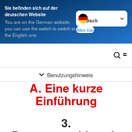
Sie befinden sich auf der
Sprache wechseln zu
deutschen Website
You are on the German website,
you can use the switch to switch to
Alles klar
the English one
Benutzungshinweis
A. Eine kurze
Einführung
3.