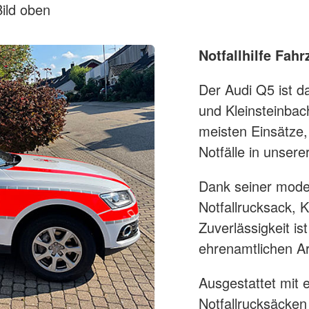
 Bild oben
Notfallhilfe Fa
Der Audi Q5 ist da
und Kleinsteinbac
meisten Einsätze,
Notfälle in unser
Dank seiner modern
Notfallrucksack, 
Zuverlässigkeit is
ehrenamtlichen Ar
Ausgestattet mit e
Notfallrucksäcke