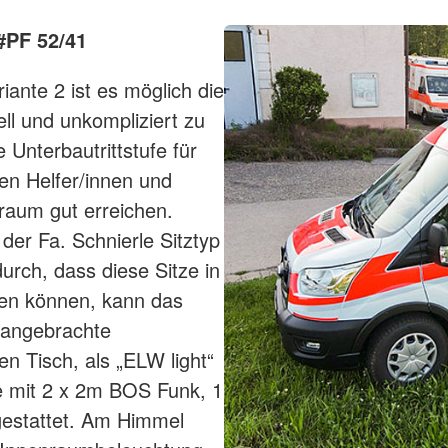
#PF 52/41
ante 2 ist es möglich die
ll und unkompliziert zu
Unterbautrittstufe für
en Helfer/innen und
traum gut erreichen.
er Fa. Schnierle Sitztyp
durch, dass diese Sitze in
den können, kann das
 angebrachte
 Tisch, als „ELW light“
e mit 2 x 2m BOS Funk, 1
gestattet. Am Himmel