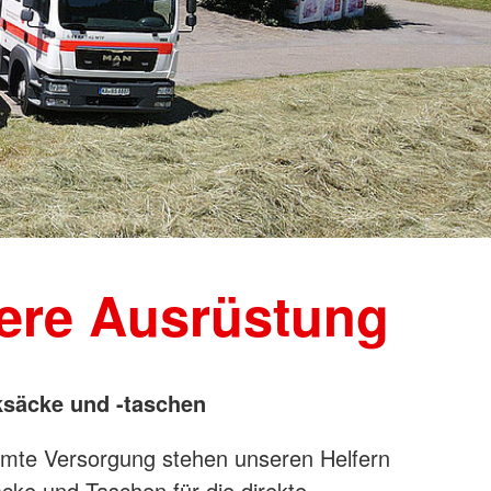
ere Ausrüstung
säcke und -taschen
mmte Versorgung stehen unseren Helfern
cke und Taschen für die direkte