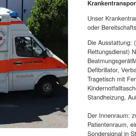
Krankentranspo
Unser Krankentran
oder Bereitschaft
Die Ausstattung:
Rettungsdienst) No
BeatmungsgerätM
Defibrillator, Ve
Tragetisch mit Fe
Kindernotfalltasch
Standheizung, Au
Der Innenraum: zw
Patientenraum, e
Sondersignal in S