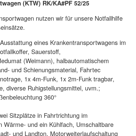
rtwagen (KTW) RK/KA#PF 52/25
sportwagen nutzen wir für unsere Notfallhilfe
seinsätze.
 (Ausstattung eines Krankentransportwagens im
tfallkoffer, Sauerstoff,
edumat (Weimann), halbautomatischem
rband- und Schienungsmaterial, Fahrtec
rnotrage, 1x 4m-Funk, 1x 2m-Funk tragbar,
e, diverse Ruhigstellungsmittel, uvm.;
ßenbeleuchtung 360°
ei Sitzplätze in Fahrtrichtung im
in Wärme- und ein Kühlfach, Umschaltbare
tadt- und Landton, Motorweiterlaufschaltung