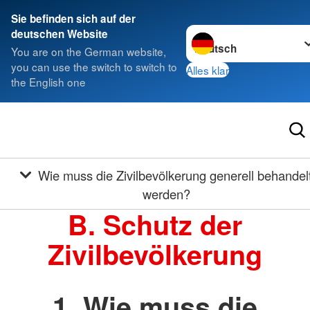
Sie befinden sich auf der
Sprache wechseln zu
deutschen Website
You are on the German website,
you can use the switch to switch to
Alles klar
the English one
Wie muss die Zivilbevölkerung generell behandelt
werden?
B. Schutz der
Zivilbevölkerung
1. Wie muss die